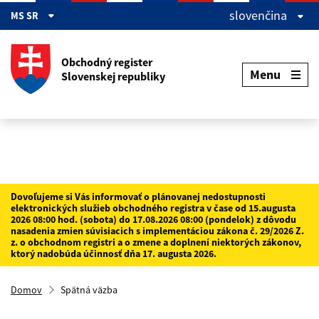
Preskočiť na hlavný obsah
slovenčina
MS SR
Obchodný register
Menu
Slovenskej republiky
Dovoľujeme si Vás informovať o plánovanej nedostupnosti
elektronických služieb obchodného registra v čase od 15.augusta
2026 08:00 hod. (sobota) do 17.08.2026 08:00 (pondelok) z dôvodu
nasadenia zmien súvisiacich s implementáciou zákona č. 29/2026 Z.
z. o obchodnom registri a o zmene a doplnení niektorých zákonov,
ktorý nadobúda účinnosť dňa 17. augusta 2026.
Domov
Spätná väzba