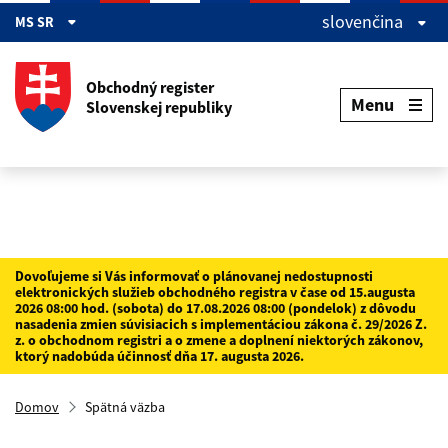
Preskočiť na hlavný obsah
slovenčina
MS SR
Obchodný register
Menu
Slovenskej republiky
Dovoľujeme si Vás informovať o plánovanej nedostupnosti
elektronických služieb obchodného registra v čase od 15.augusta
2026 08:00 hod. (sobota) do 17.08.2026 08:00 (pondelok) z dôvodu
nasadenia zmien súvisiacich s implementáciou zákona č. 29/2026 Z.
z. o obchodnom registri a o zmene a doplnení niektorých zákonov,
ktorý nadobúda účinnosť dňa 17. augusta 2026.
Domov
Spätná väzba