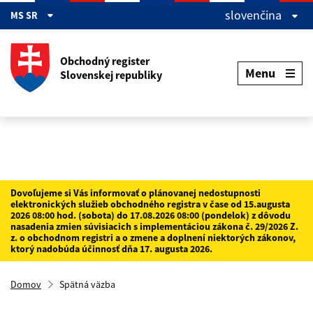
Preskočiť na hlavný obsah
slovenčina
MS SR
Obchodný register
Menu
Slovenskej republiky
Dovoľujeme si Vás informovať o plánovanej nedostupnosti
elektronických služieb obchodného registra v čase od 15.augusta
2026 08:00 hod. (sobota) do 17.08.2026 08:00 (pondelok) z dôvodu
nasadenia zmien súvisiacich s implementáciou zákona č. 29/2026 Z.
z. o obchodnom registri a o zmene a doplnení niektorých zákonov,
ktorý nadobúda účinnosť dňa 17. augusta 2026.
Domov
Spätná väzba